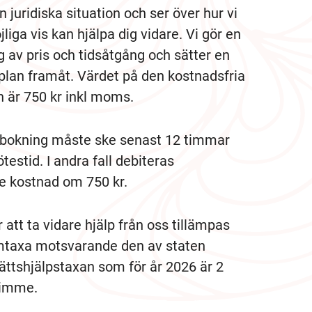
n juridiska situation och ser över hur vi
liga vis kan hjälpa dig vidare. Vi gör en
 av pris och tidsåtgång och sätter en
an framåt. Värdet på den kostnadsfria
n är 750 kr inkl moms.
vbokning måste ske senast 12 timmar
testid. I andra fall debiteras
 kostnad om 750 kr.
 att ta vidare hjälp från oss tillämpas
mtaxa motsvarande den av staten
rättshjälpstaxan som för år 2026 är 2
timme.