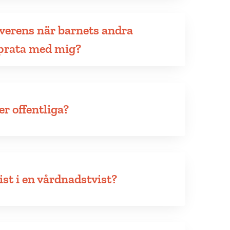
verens när barnets andra
l prata med mig?
r offentliga?
ist i en vårdnadstvist?