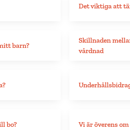
Det viktiga att t
Skillnaden mell
mitt barn?
vårdnad
a?
Underhållsbidra
ll bo?
Vi är överens om