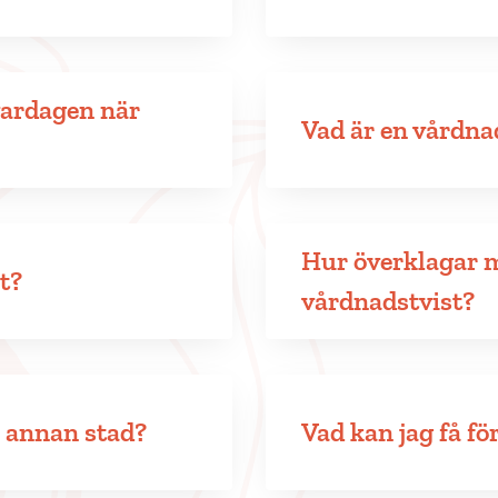
vardagen när
Vad är en vårdna
Hur överklagar m
st?
vårdnadstvist?
n annan stad?
Vad kan jag få fö