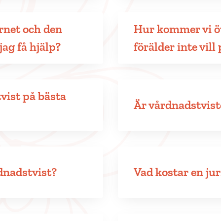
rnet och den
Hur kommer vi ö
ag få hjälp?
förälder inte vil
vist på bästa
Är vårdnadstviste
dnadstvist?
Vad kostar en jur