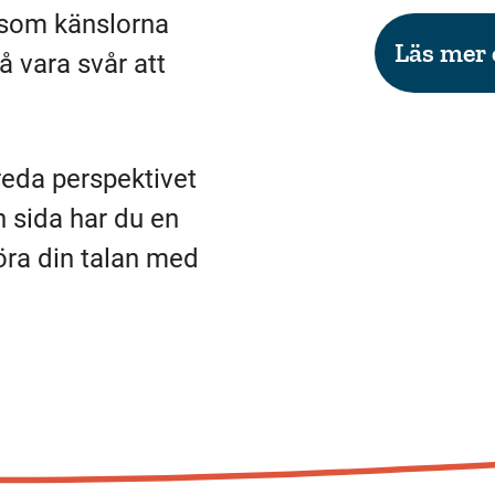
t som känslorna
Läs mer 
å vara svår att
reda perspektivet
n sida har du en
ra din talan med