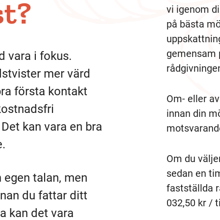
st?
vi igenom di
på bästa möj
uppskattning
gemensam pl
d vara i fokus.
rådgivninge
stvister mer värd
 bra första kontakt
Om- eller a
kostnadsfri
innan din mö
. Det kan vara en bra
motsvarande
e.
Om du väljer
sedan en ti
in egen talan, men
fastställda 
nnan du fattar ditt
032,50 kr / 
ta kan det vara