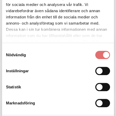
för sociala medier och analysera vår trafik. Vi
vidarebefordrar även sådana identifierare och annan
information från din enhet till de sociala medier och
Relaterat
annons- och analysföretag som vi samarbetar med.
Dessa kan i sin tur kombinera informationen med annan
information som du har tillhandahållit eller som de har
Äktenskapsförord
samlat in när du har använt deras tjänster. För att läsa
Här anges enskild egendom. Den ingår då inte
mer om cookies och vår integritetspolicy vänligen
läs
Samtyckesval
i en ev framtida bodelning.
mer här
.
Nödvändig
Samboavtal
Inställningar
Med ett samboavtal och ett testamente får ni
det bättre tillsammans.
Statistik
Marknadsföring
Skuldebrev
Här anges hur mycket som lånats ut och vilka