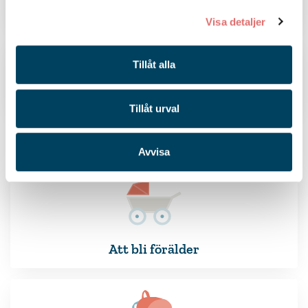
villkor som ska gälla.
Visa detaljer
Gåvobrev
Tillåt alla
Ska du ge bort en gåva är det ibland ett krav
att skriva ett gåvobrev.
Tillåt urval
Mina livssituationer
Avvisa
Att bli förälder