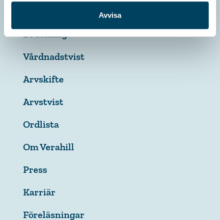
Avvisa
Bodelning
Vårdnadstvist
Arvskifte
Arvstvist
Ordlista
Om Verahill
Press
Karriär
Föreläsningar