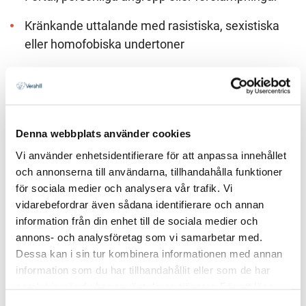
Kränkande uttalande med rasistiska, sexistiska
eller homofobiska undertoner
Samma sak gäller för:
Hets mot folkgrupp eller andra trakasserier
Denna webbplats använder cookies
Våldsskildringar eller pornografi
Vi använder enhetsidentifierare för att anpassa innehållet
och annonserna till användarna, tillhandahålla funktioner
Svordomar eller obscena ord
för sociala medier och analysera vår trafik. Vi
vidarebefordrar även sådana identifierare och annan
Uppmaningar till brott/annan brottslig verksamhet
information från din enhet till de sociala medier och
annons- och analysföretag som vi samarbetar med.
Olovligt bruk av upphovsrättsligt skyddat material
Dessa kan i sin tur kombinera informationen med annan
Kommersiella budskap, reklam eller spam
information som du har tillhandahållit eller som de har
samlat in när du har använt deras tjänster. För att läsa
mer om cookies och vår integritetspolicy vänligen
läs