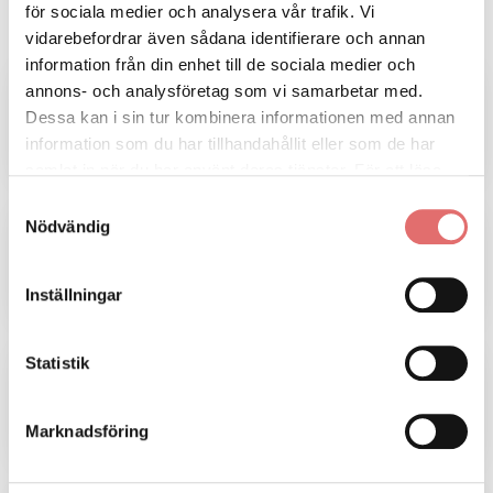
hjälp med:
för sociala medier och analysera vår trafik. Vi
vidarebefordrar även sådana identifierare och annan
information från din enhet till de sociala medier och
Bouppteckning
annons- och analysföretag som vi samarbetar med.
Dessa kan i sin tur kombinera informationen med annan
När en anhörig går bort måste man göra en
information som du har tillhandahållit eller som de har
bouppteckning.
samlat in när du har använt deras tjänster. För att läsa
mer om cookies och vår integritetspolicy vänligen
läs
Samtyckesval
Arvskifte
mer här
.
Nödvändig
Ett arvskifte visar hur arvet efter den avlidne
ska fördelas.
Inställningar
Statistik
Testamente
Var säker på att få det som du vill, den dagen
du inte längre finns.
Marknadsföring