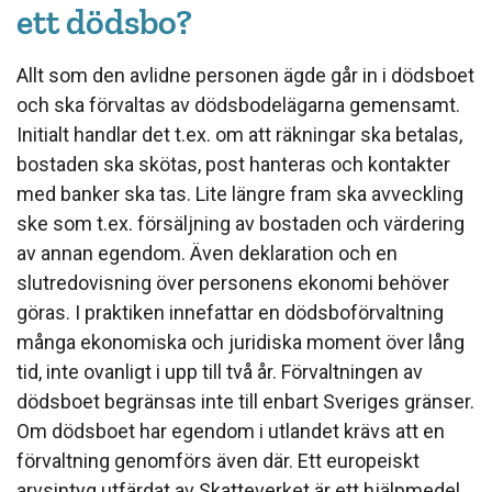
ett dödsbo?
Allt som den avlidne personen ägde går in i dödsboet
och ska förvaltas av dödsbodelägarna gemensamt.
Initialt handlar det t.ex. om att räkningar ska betalas,
bostaden ska skötas, post hanteras och kontakter
med banker ska tas. Lite längre fram ska avveckling
ske som t.ex. försäljning av bostaden och värdering
av annan egendom. Även deklaration och en
slutredovisning över personens ekonomi behöver
göras. I praktiken innefattar en dödsboförvaltning
många ekonomiska och juridiska moment över lång
tid, inte ovanligt i upp till två år. Förvaltningen av
dödsboet begränsas inte till enbart Sveriges gränser.
Om dödsboet har egendom i utlandet krävs att en
förvaltning genomförs även där. Ett europeiskt
arvsintyg utfärdat av Skatteverket är ett hjälpmedel