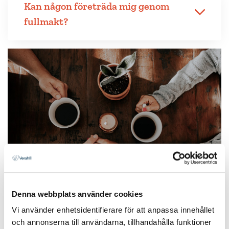
Kan någon företräda mig genom
fullmakt?
Denna webbplats använder cookies
Vi använder enhetsidentifierare för att anpassa innehållet
Du kanske också behöver
och annonserna till användarna, tillhandahålla funktioner