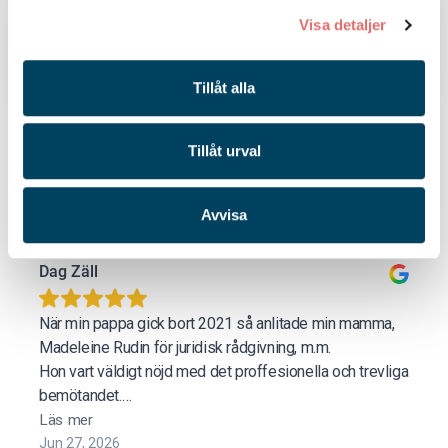
Förvaring testamente
Visa detaljer
Testamentet gäller endast i original. Var
förvarar man det bäst?
Tillåt alla
Tillåt urval
Så säger våra kunder - se våra
omdömen
Avvisa