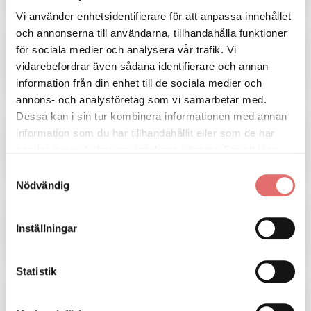
Vi använder enhetsidentifierare för att anpassa innehållet
och annonserna till användarna, tillhandahålla funktioner
Vad kan jag få för hjälp vid en
för sociala medier och analysera vår trafik. Vi
vårdnadstvist?
vidarebefordrar även sådana identifierare och annan
information från din enhet till de sociala medier och
annons- och analysföretag som vi samarbetar med.
Dessa kan i sin tur kombinera informationen med annan
Hur kommer vi överens när barnets
information som du har tillhandahållit eller som de har
andra förälder inte vill prata med mig?
samlat in när du har använt deras tjänster. För att läsa
mer om cookies och vår integritetspolicy vänligen
läs
Samtyckesval
mer här
.
Nödvändig
Är vårdnadstvister offentliga?
Inställningar
Statistik
Måste jag ha en advokat för