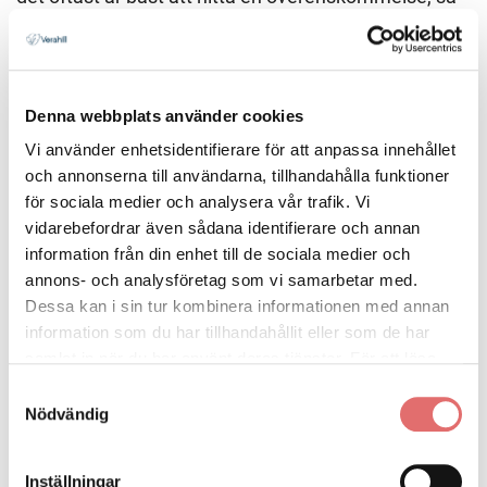
att ni båda kan gå vidare med era respektive liv.
Fråga oss gärna
Denna webbplats använder cookies
Vi rekommenderar alltid att ni försöker hitta en
Vi använder enhetsidentifierare för att anpassa innehållet
frivillig överenskommelse. Går inte det så finns vi här
och annonserna till användarna, tillhandahålla funktioner
för sociala medier och analysera vår trafik. Vi
för dig. Om du har frågor om bodelning erbjuder vi
vidarebefordrar även sådana identifierare och annan
tjugo minuters kostnadsfri rådgivning per telefon. Vill
information från din enhet till de sociala medier och
du sedan fortsätta ta hjälp av oss kommer du och
annons- och analysföretag som vi samarbetar med.
juristen prata om pris för uppdraget. Vi arbetar på
Dessa kan i sin tur kombinera informationen med annan
löpande timdebitering där vår taxa i ärenden om
information som du har tillhandahållit eller som de har
bodelning är 2 550 kronor per timme inklusive
samlat in när du har använt deras tjänster. För att läsa
moms.
mer om cookies och vår integritetspolicy vänligen
läs
Samtyckesval
mer här
.
Nödvändig
Inställningar