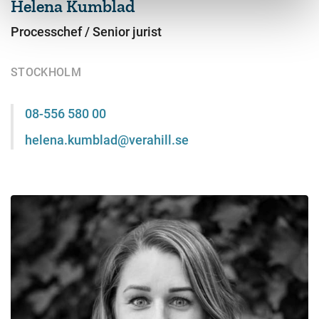
Helena Kumblad
Processchef / Senior jurist
STOCKHOLM
08-556 580 00
helena.kumblad@verahill.se