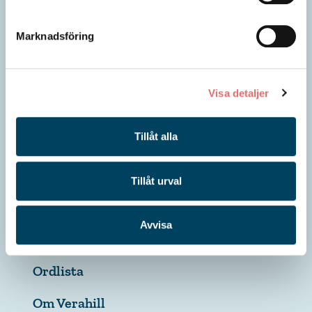
Marknadsföring
Visa detaljer
Tillåt alla
Bodelning
Vårdnadstvist
Tillåt urval
Arvskifte
Avvisa
Arvstvist
Ordlista
Om Verahill