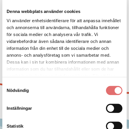
Denna webbplats använder cookies
Vi använder enhetsidentifierare för att anpassa innehållet
och annonserna till användarna, tillhandahålla funktioner
för sociala medier och analysera vår trafik. Vi
vidarebefordrar även sådana identifierare och annan
information från din enhet till de sociala medier och
annons- och analysföretag som vi samarbetar med.
Dessa kan i sin tur kombinera informationen med annan
information som du har tillhandahållit eller som de har
samlat in när du har använt deras tjänster. För att läsa
mer om cookies och vår integritetspolicy vänligen
läs
Samtyckesval
mer här
.
Nödvändig
Inställningar
Statistik