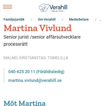
Familjejuridik
Om Verahill
Medarbetare
Ma
Martina Vivlund
Senior jurist /senior affärsutvecklare
processrätt
MALMÖ, KRISTIANSTAD, TOMELILLA
040-625 20 11 (Föräldraledig)
martina.vivlund@verahill.se
Möt Martina