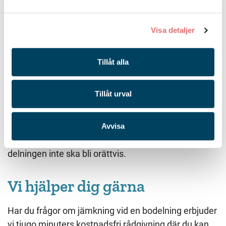
barnets bästa alltid sätts först. Skulle en delning
enligt huvudregeln påverka barnets livssituation
negativt tas detta med i beräkningen.
Visa detaljer
Hälsotillstånd.
Tillåt alla
Fysiska eller psykiska omständigheter som
påverkar.
Tillåt urval
Jämkningens omfattning avgörs av de faktorer som
har gjort att det anses nödvändigt. Det blir inte alltid
Avvisa
100% rättvist efter en jämkning, utan syftet är att
delningen inte ska bli orättvis.
Vi hjälper dig gärna
Har du frågor om jämkning vid en bodelning erbjuder
vi tjugo minuters kostnadsfri rådgivning där du kan