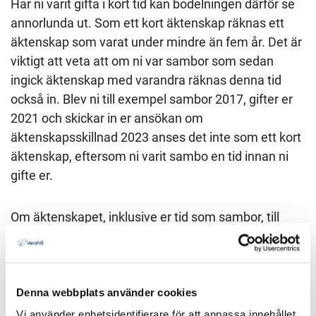
Har ni varit gifta i kort tid kan bodelningen därför se
annorlunda ut. Som ett kort äktenskap räknas ett
äktenskap som varat under mindre än fem år. Det är
viktigt att veta att om ni var sambor som sedan
ingick äktenskap med varandra räknas denna tid
också in. Blev ni till exempel sambor 2017, gifter er
2021 och skickar in er ansökan om
äktenskapsskillnad 2023 anses det inte som ett kort
äktenskap, eftersom ni varit sambo en tid innan ni
gifte er.
Om äktenskapet, inklusive er tid som sambor, till
exempel varade i två år ska enligt giftorättstrappan
2/5 av era gemensamma tillgångar delas lika. 1/5
för ett år, 3/5 för tre år o s v. Om tiden som gifta
inklusive sambotid är kortare än ett år så räknar man
Denna webbplats använder cookies
i stället månadsvis, och en månad blir då 1/60 då 60
Vi använder enhetsidentifierare för att anpassa innehållet