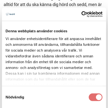
alltid för att du ska känna dig hörd och sedd, men är
också tydliga kring riskerna med en process. Vår
utgångspunkt är att löpande ha en diskussion kring
barnets bästa.
Denna webbplats använder cookies
Vi använder enhetsidentifierare för att anpassa innehållet
och annonserna till användarna, tillhandahålla funktioner
för sociala medier och analysera vår trafik. Vi
vidarebefordrar även sådana identifierare och annan
information från din enhet till de sociala medier och
annons- och analysföretag som vi samarbetar med.
Dessa kan i sin tur kombinera informationen med annan
information som du har tillhandahållit eller som de har
samlat in när du har använt deras tjänster. För att läsa
mer om cookies och vår integritetspolicy vänligen
läs
Samtyckesval
mer här
.
Nödvändig
Kostnadsfri rådgivning