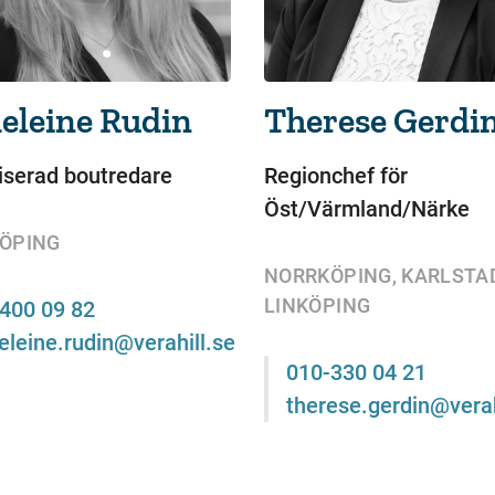
eleine Rudin
Therese Gerdi
iserad boutredare
Regionchef för
Öst/Värmland/Närke
ÖPING
NORRKÖPING, KARLSTA
LINKÖPING
400 09 82
leine.rudin@verahill.se
010-330 04 21
therese.gerdin@verah