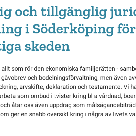
ig och tillgänglig juri
ing i Söderköping för 
ktiga skeden
d allt som rör den ekonomiska familjerätten - samb
 gåvobrev och bodelningsförvaltning, men även av
kning, arvskifte, deklaration och testamente. Vi h
 arbeta som ombud i tvister kring bl a vårdnad, b
 och åtar oss även uppdrag som målsägandebiträde
om ger en snabb översikt kring i några av livets va