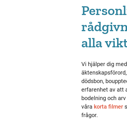
Personl
rådgivn
alla vi
Vi hjälper dig me
äktenskapsförord,
dödsbon, boupptec
erfarenhet av att
bodelning och arv
våra
korta filmer
s
frågor.