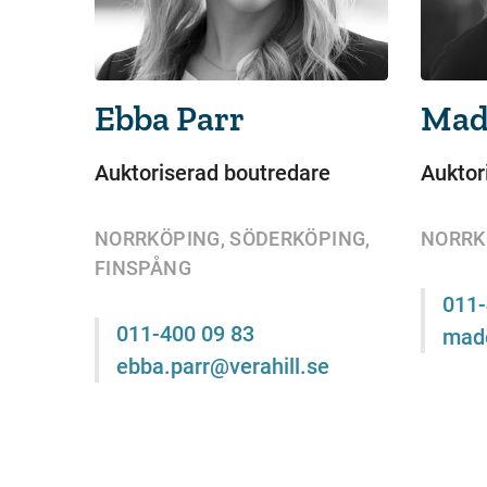
Ebba Parr
Mad
Auktoriserad boutredare
Auktor
NORRKÖPING, SÖDERKÖPING,
NORRK
FINSPÅNG
011-
011-400 09 83
made
ebba.parr@verahill.se