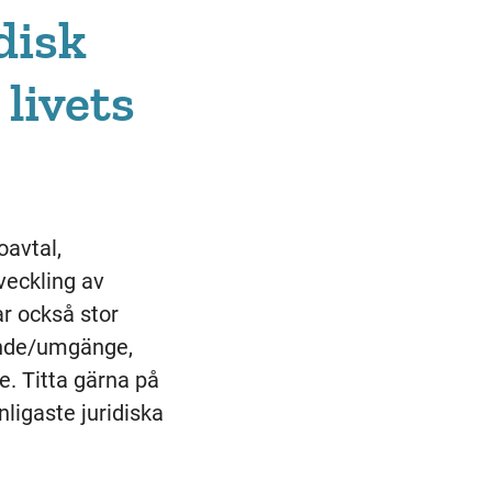
disk
livets
oavtal,
veckling av
ar också stor
oende/umgänge,
. Titta gärna på
nligaste juridiska