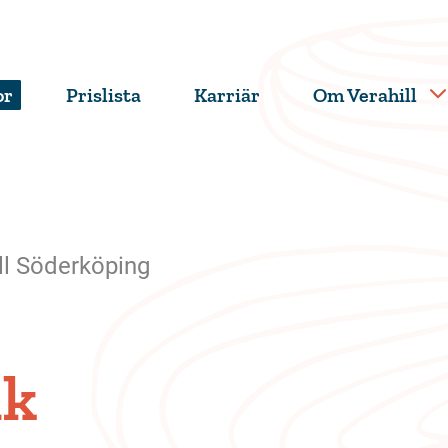
or
Prislista
Karriär
Om Verahill
ll Söderköping
ik