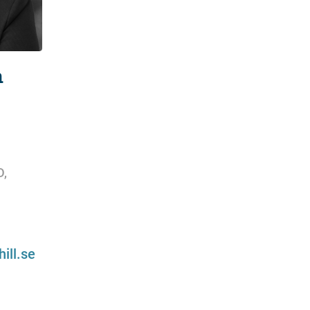
n
D,
ill.se