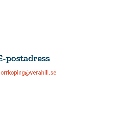
E-postadress
norrkoping@verahill.se