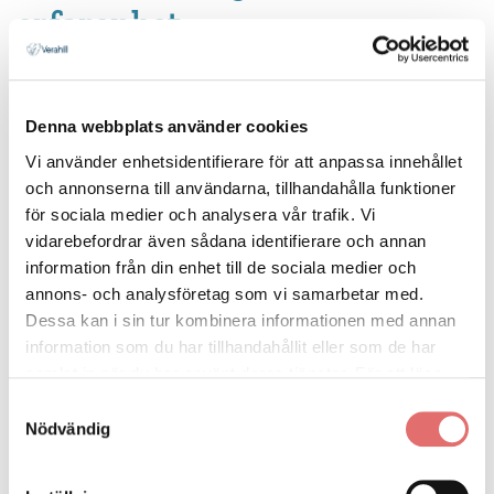
erfarenhet
Kandidatexamen inom affärsrätt. Har arbetat som
jurist med ekonomisk familjerätt sedan 2019. Som
Denna webbplats använder cookies
auktoriserad boutredare på Verahill sedan 2022.
Vi använder enhetsidentifierare för att anpassa innehållet
Tidigare erfarenhet från arbete på bank och
och annonserna till användarna, tillhandahålla funktioner
Skatteverket.
för sociala medier och analysera vår trafik. Vi
vidarebefordrar även sådana identifierare och annan
information från din enhet till de sociala medier och
annons- och analysföretag som vi samarbetar med.
Dessa kan i sin tur kombinera informationen med annan
Ärenden jag kan hjälpa till
information som du har tillhandahållit eller som de har
med:
samlat in när du har använt deras tjänster. För att läsa
mer om cookies och vår integritetspolicy vänligen
läs
Samtyckesval
Bouppteckning
mer här
.
Nödvändig
Bodelning/arvskifte