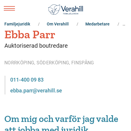
Familjejuridik
Om Verahill
Medarbetare
Eb
Ebba Parr
Auktoriserad boutredare
NORRKÖPING, SÖDERKÖPING, FINSPÅNG
011-400 09 83
ebba.parr@verahill.se
Om mig och varför jag valde
att jobba med juridik