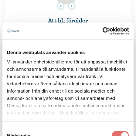
Att bli förälder
Denna webbplats använder cookies
Vi använder enhetsidentifierare för att anpassa innehållet
och annonserna till användarna, tillhandahålla funktioner
Barn i en separation
för sociala medier och analysera vår trafik. Vi
vidarebefordrar även sådana identifierare och annan
information från din enhet till de sociala medier och
annons- och analysföretag som vi samarbetar med.
Dessa kan i sin tur kombinera informationen med annan
information som du har tillhandahållit eller som de har
samlat in när du har använt deras tjänster. För att läsa
När barnen flyttar hemifrån
mer om cookies och vår integritetspolicy vänligen
läs
Samtyckesval
mer här
.
Nödvändig