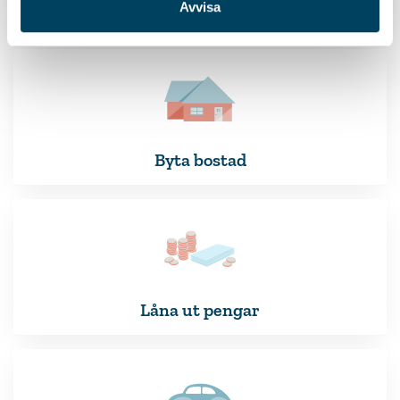
Avvisa
Innan bröllopet
Byta bostad
Låna ut pengar