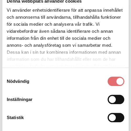
Denna webbplats använder cookies
Vi använder enhetsidentifierare för att anpassa innehållet
Att tänka på kring
och annonserna till användarna, tillhandahålla funktioner
för sociala medier och analysera vår trafik. Vi
samboegendom
vidarebefordrar även sådana identifierare och annan
information från din enhet till de sociala medier och
Det finns flera saker att ha i åtanke:
annons- och analysföretag som vi samarbetar med.
Dessa kan i sin tur kombinera informationen med annan
information som du har tillhandahållit eller som de har
Endast egendom som köpts för gemensamt bruk
samlat in när du har använt deras tjänster. För att läsa
ingår – inte individuella tillgångar.
mer om cookies och vår integritetspolicy vänligen
läs
Samtyckesval
mer här
.
Även om en person betalat för allt kan
Nödvändig
egendomen delas lika.
Inställningar
Samboegendom delas bara vid separation om
någon begär bodelning.
Statistik
Vid dödsfall måste efterlevande sambo begära
bodelning för att få del av samboegendomen.