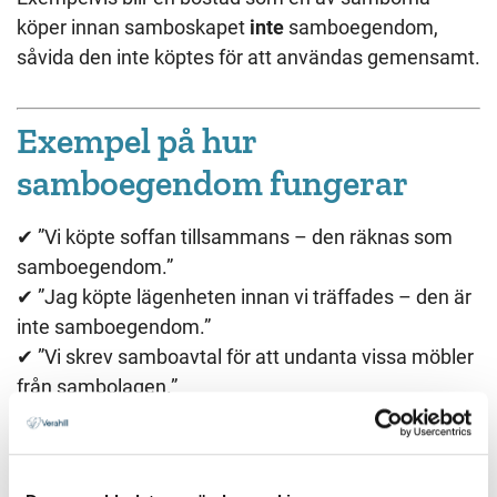
köper innan samboskapet
inte
samboegendom,
såvida den inte köptes för att användas gemensamt.
Exempel på hur
samboegendom fungerar
✔︎ ”Vi köpte soffan tillsammans – den räknas som
samboegendom.”
✔︎ ”Jag köpte lägenheten innan vi träffades – den är
inte samboegendom.”
✔︎ ”Vi skrev samboavtal för att undanta vissa möbler
från sambolagen.”
Vid en bodelning är det viktigt att kunna visa vad
som är samboegendom och inte.