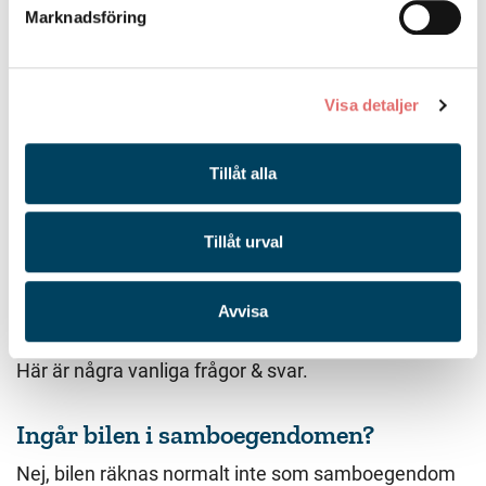
Marknadsföring
Det är klokt att skriva samboavtal för att undvika
oklarheter eller tvister.
Visa detaljer
Verahill hjälper dig gärna med rådgivning om vad
som räknas som samboegendom och hur du kan
Tillåt alla
skydda din egendom.
Tillåt urval
Vanliga frågor om
samboegendom
Avvisa
Här är några vanliga frågor & svar.
Ingår bilen i samboegendomen?
Nej, bilen räknas normalt inte som samboegendom