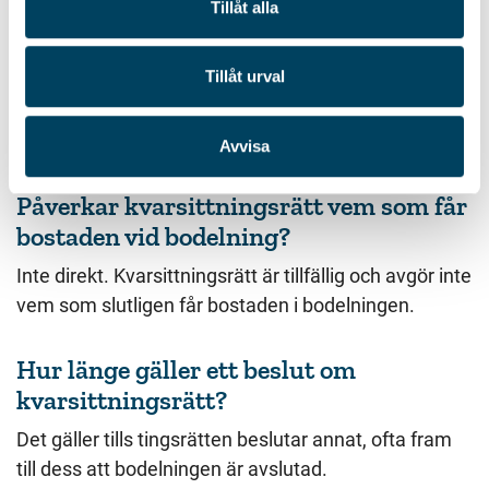
Tillåt alla
Kan båda få kvarsittningsrätt?
Tillåt urval
Nej, kvarsittningsrätten ges normalt till en av
parterna, ofta den som har störst behov av att bo
kvar.
Avvisa
Påverkar kvarsittningsrätt vem som får
bostaden vid bodelning?
Inte direkt. Kvarsittningsrätt är tillfällig och avgör inte
vem som slutligen får bostaden i bodelningen.
Hur länge gäller ett beslut om
kvarsittningsrätt?
Det gäller tills tingsrätten beslutar annat, ofta fram
till dess att bodelningen är avslutad.