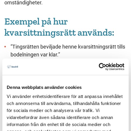
omständigheter.
Exempel på hur
kvarsittningsrätt används:
”Tingsrätten beviljade henne kvarsittningsrätt tills
bodelningen var klar.”
”Kvarsittningsrätt beslutades med hänsyn till
barnens behov av stabilitet.”
”Han fick kvarsittningsrätt i bostaden under
Denna webbplats använder cookies
pågående skilsmässa.”
Vi använder enhetsidentifierare för att anpassa innehållet
och annonserna till användarna, tillhandahålla funktioner
för sociala medier och analysera vår trafik. Vi
Att tänka på kring
vidarebefordrar även sådana identifierare och annan
kvarsittningsrätt
information från din enhet till de sociala medier och