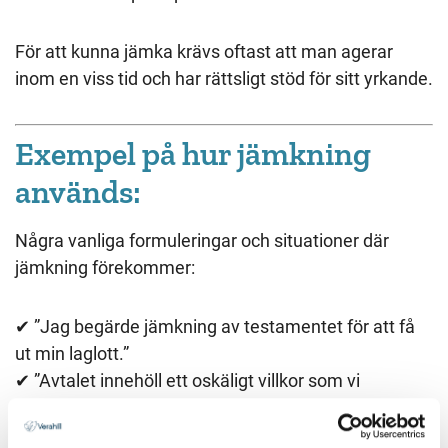
För att kunna jämka krävs oftast att man agerar
inom en viss tid och har rättsligt stöd för sitt yrkande.
Exempel på hur jämkning
används:
Några vanliga formuleringar och situationer där
jämkning förekommer:
✔︎ ”Jag begärde jämkning av testamentet för att få
ut min laglott.”
✔︎ ”Avtalet innehöll ett oskäligt villkor som vi
lyckades få jämkat i domstol.”
✔︎ ”Jämkning av bodelningen skedde eftersom