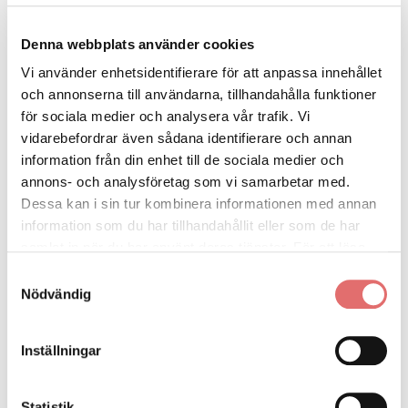
parterna hade mycket olika tillgångar.”
Denna webbplats använder cookies
Jämkning är ett juridiskt verktyg för att undvika
Vi använder enhetsidentifierare för att anpassa innehållet
orättvisa resultat.
och annonserna till användarna, tillhandahålla funktioner
för sociala medier och analysera vår trafik. Vi
vidarebefordrar även sådana identifierare och annan
Att tänka på vid jämkning
information från din enhet till de sociala medier och
annons- och analysföretag som vi samarbetar med.
Innan du begär jämkning bör du tänka på följande:
Dessa kan i sin tur kombinera informationen med annan
information som du har tillhandahållit eller som de har
samlat in när du har använt deras tjänster. För att läsa
Det finns olika regler beroende på om det rör
mer om cookies och vår integritetspolicy vänligen
läs
Samtyckesval
testamente, avtal eller bodelning
mer här
.
Nödvändig
Tidsfrister gäller – till exempel måste jämkning av
testamente göras inom sex månader från
Inställningar
delgivning
Statistik