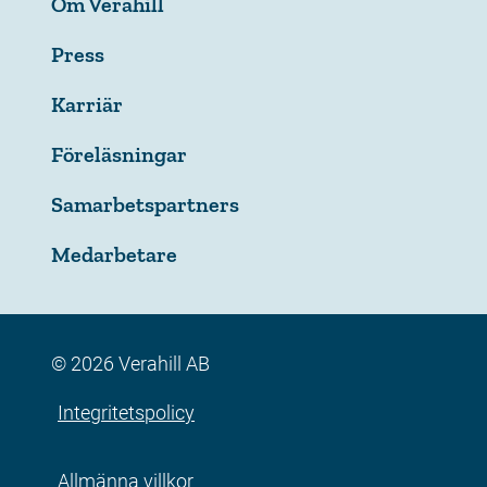
Om Verahill
Press
Karriär
Föreläsningar
Samarbetspartners
Medarbetare
© 2026 Verahill AB
Integritetspolicy
Allmänna villkor