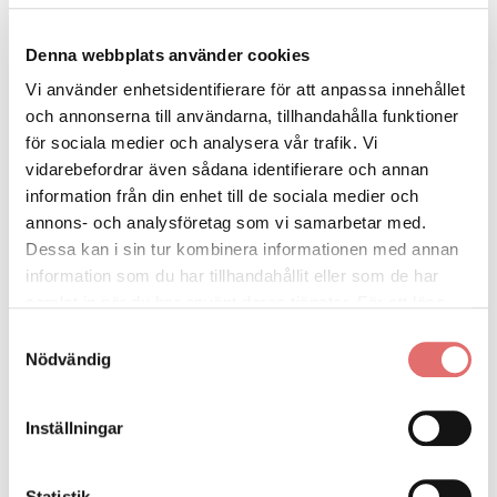
Ett korrekt utformat avtal skyddar båda parter och
Denna webbplats använder cookies
förebygger missförstånd.
Vi använder enhetsidentifierare för att anpassa innehållet
och annonserna till användarna, tillhandahålla funktioner
för sociala medier och analysera vår trafik. Vi
Att tänka på vid hyresavtal
vidarebefordrar även sådana identifierare och annan
information från din enhet till de sociala medier och
När du upprättar eller ingår ett hyresavtal bör du
annons- och analysföretag som vi samarbetar med.
tänka på följande:
Dessa kan i sin tur kombinera informationen med annan
information som du har tillhandahållit eller som de har
samlat in när du har använt deras tjänster. För att läsa
Ange hyresobjektets adress och eventuella
mer om cookies och vår integritetspolicy vänligen
läs
Samtyckesval
bilagor (t.ex. inventarielista)
mer här
.
Nödvändig
Bestäm om avtalet är tidsbestämt eller löpande
Inställningar
Klargör hyrans storlek, betalningsdatum och hur
eventuell höjning sker
Statistik