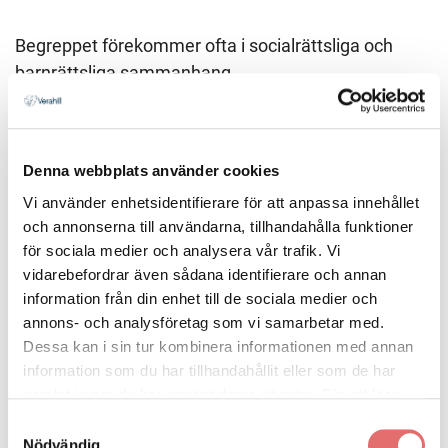
Begreppet förekommer ofta i socialrättsliga och
barnrättsliga sammanhang.
Att tänka på kring familjehem
Denna webbplats använder cookies
Att vara eller få sitt barn placerat i familjehem
Vi använder enhetsidentifierare för att anpassa innehållet
innebär både rättigheter och skyldigheter.
och annonserna till användarna, tillhandahålla funktioner
för sociala medier och analysera vår trafik. Vi
vidarebefordrar även sådana identifierare och annan
Familjehemmet får ersättning och stöd från
information från din enhet till de sociala medier och
socialtjänsten.
annons- och analysföretag som vi samarbetar med.
Dessa kan i sin tur kombinera informationen med annan
Barnet har ofta kontakt med sina biologiska
information som du har tillhandahållit eller som de har
föräldrar under placeringen.
samlat in när du har använt deras tjänster. För att läsa
mer om cookies och vår integritetspolicy vänligen
läs
Placeringen kan vara tillfällig eller långvarig
Samtyckesval
mer här
.
Nödvändig