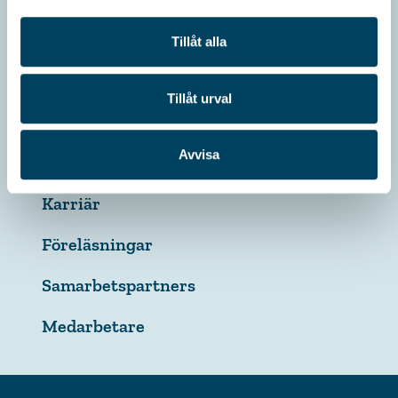
Arvstvist
Tillåt alla
Ordlista
Tillåt urval
Om Verahill
Avvisa
Press
Karriär
Föreläsningar
Samarbetspartners
Medarbetare