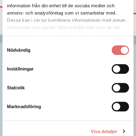
information från din enhet till de sociala medier och
annons- och analysföretag som vi samarbetar med.
Dessa kan i sin tur kombinera informationen med annan
information som du har tillhandahållit eller som de har
samlat in när du har använt deras tjänster. För att läsa
mer om cookies och vår integritetspolicy vänligen
läs
Samtyckesval
mer här
.
Nödvändig
Inställningar
Statistik
Marknadsföring
Bodelning
Vårdnadstvist
Visa detaljer
Arvskifte