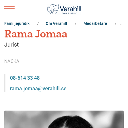
Familjejuridik
Om Verahill
Medarbetare
R
Rama Jomaa
Jurist
NACKA
08-614 33 48
rama.jomaa@verahill.se