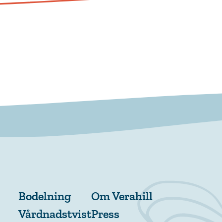
Bodelning
Om Verahill
Vårdnadstvist
Press