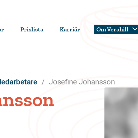
or
Prislista
Karriär
Om Verahill
edarbetare
Josefine Johansson
ansson