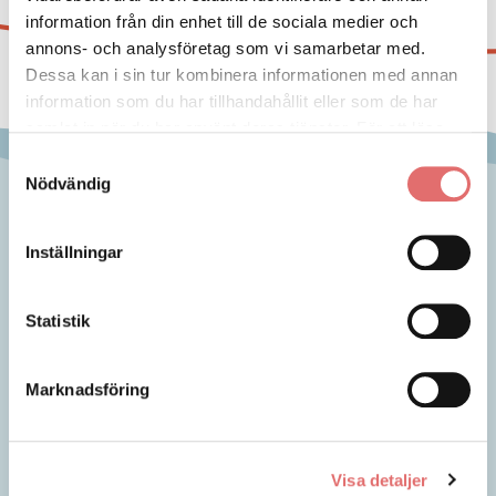
information från din enhet till de sociala medier och
annons- och analysföretag som vi samarbetar med.
Dessa kan i sin tur kombinera informationen med annan
information som du har tillhandahållit eller som de har
samlat in när du har använt deras tjänster. För att läsa
mer om cookies och vår integritetspolicy vänligen
läs
Samtyckesval
mer här
.
Nödvändig
Inställningar
Statistik
Marknadsföring
Bodelning
Vårdnadstvist
Visa detaljer