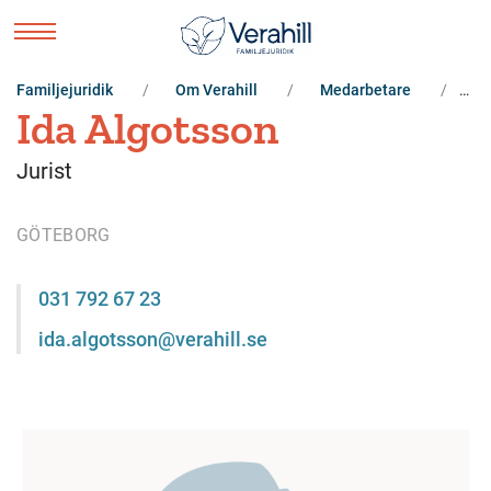
Familjejuridik
Om Verahill
Medarbetare
Id
Ida Algotsson
Jurist
GÖTEBORG
031 792 67 23
ida.algotsson@verahill.se