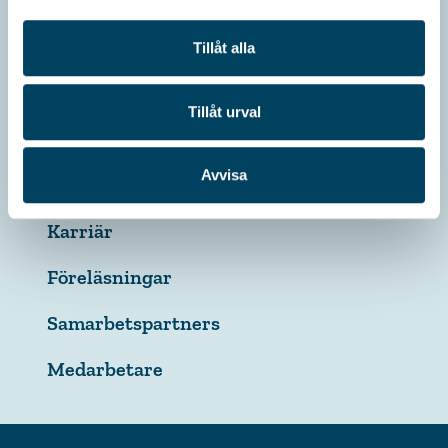
Arvskifte
Arvstvist
Tillåt alla
Ordlista
Tillåt urval
Om Verahill
Avvisa
Press
Karriär
Föreläsningar
Samarbetspartners
Medarbetare