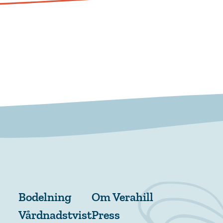
Bodelning
Om Verahill
Vårdnadstvist
Press