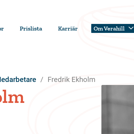
or
Prislista
Karriär
Om Verahill
edarbetare
Fredrik Ekholm
olm