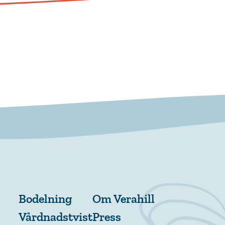
Bodelning
Om Verahill
Vårdnadstvist
Press