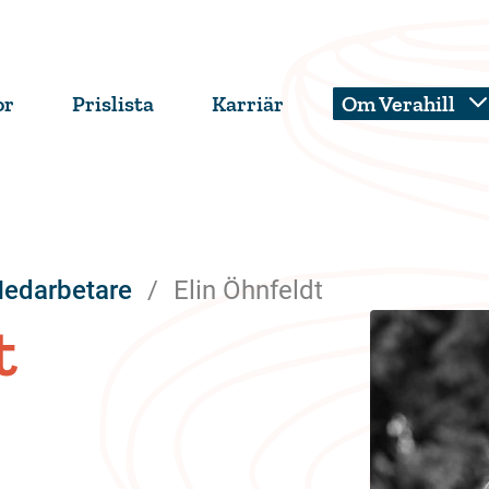
or
Prislista
Karriär
Om Verahill
edarbetare
Elin Öhnfeldt
t