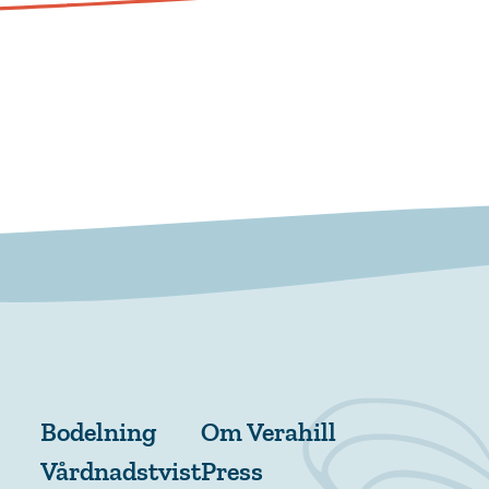
Bodelning
Om Verahill
Vårdnadstvist
Press