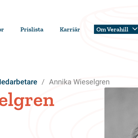
or
Prislista
Karriär
Om Verahill
edarbetare
Annika Wieselgren
elgren