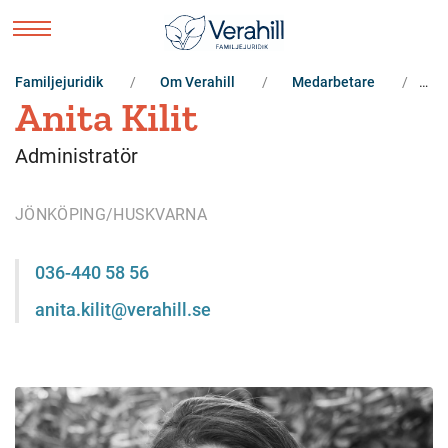
Familjejuridik
Om Verahill
Medarbetare
An
Anita Kilit
Administratör
JÖNKÖPING/HUSKVARNA
036-440 58 56
anita.kilit@verahill.se