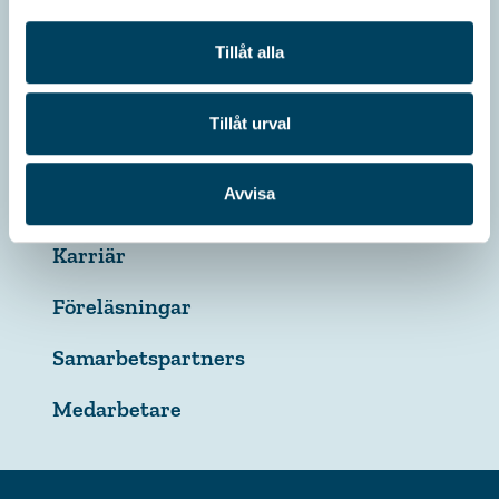
Arvstvist
Tillåt alla
Ordlista
Tillåt urval
Om Verahill
Avvisa
Press
Karriär
Föreläsningar
Samarbetspartners
Medarbetare