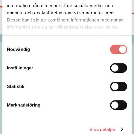
information från din enhet till de sociala medier och
annons- och analysföretag som vi samarbetar med.
Dessa kan i sin tur kombinera informationen med annan
information som du har tillhandahållit eller som de har
samlat in när du har använt deras tjänster. För att läsa
mer om cookies och vår integritetspolicy vänligen
läs
Samtyckesval
mer här
.
Nödvändig
Inställningar
Statistik
Marknadsföring
Bodelning
Vårdnadstvist
Visa detaljer
Arvskifte