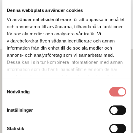
011-400 98 60
Denna webbplats använder cookies
E-postadress
Vi använder enhetsidentifierare för att anpassa innehållet
katrineholm@verahill.se
och annonserna till användarna, tillhandahålla funktioner
för sociala medier och analysera vår trafik. Vi
vidarebefordrar även sådana identifierare och annan
information från din enhet till de sociala medier och
annons- och analysföretag som vi samarbetar med.
Dessa kan i sin tur kombinera informationen med annan
information som du har tillhandahållit eller som de har
samlat in när du har använt deras tjänster. För att läsa
mer om cookies och vår integritetspolicy vänligen
läs
Samtyckesval
mer här
.
Nödvändig
Inställningar
Statistik