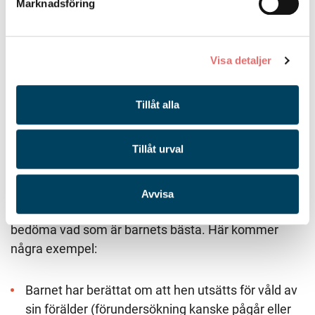
Marknadsföring
Visa detaljer
Tillåt alla
Situationer där domstol ska avgöra
Tillåt urval
barnets bästa
Avvisa
I vissa situationer är mitt råd att domstolen ska
bedöma vad som är barnets bästa. Här kommer
några exempel:
Barnet har berättat om att hen utsätts för våld av
sin förälder (förundersökning kanske pågår eller