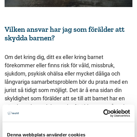
Vilken ansvar har jag som förälder att
skydda barnen?
Om det kring dig, ditt ex eller kring barnet
förekommer eller finns risk för våld, missbruk,
sjukdom, psykisk ohälsa eller mycket dåliga och
långvariga samarbetsproblem bör du prata med en
jurist så tidigt som möjligt. Det är å ena sidan din
skyldighet som förälder att se till att barnet har en
nära kontakt med den andra föräldern, men å andra
sidan även att skydda barnet från missförhållanden.
Det är en svår balansgång att klara på egen hand. Ta
kontakt med oss så hjälper vi dig.
Denna webbplats använder cookies