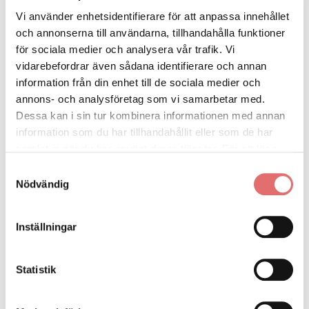
Vi använder enhetsidentifierare för att anpassa innehållet
och annonserna till användarna, tillhandahålla funktioner
för sociala medier och analysera vår trafik. Vi
vidarebefordrar även sådana identifierare och annan
information från din enhet till de sociala medier och
annons- och analysföretag som vi samarbetar med.
Dessa kan i sin tur kombinera informationen med annan
information som du har tillhandahållit eller som de har
samlat in när du har använt deras tjänster. För att läsa
mer om cookies och vår integritetspolicy vänligen
läs
Samtyckesval
mer här
.
Nödvändig
Inställningar
Statistik