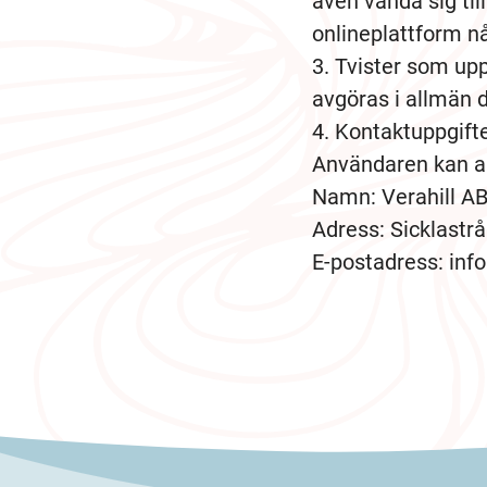
även vända sig til
onlineplattform nå
Tvister som upps
avgöras i allmän 
Kontaktuppgift
Användaren kan all
Namn: Verahill AB
Adress: Sicklastr
E-postadress: inf