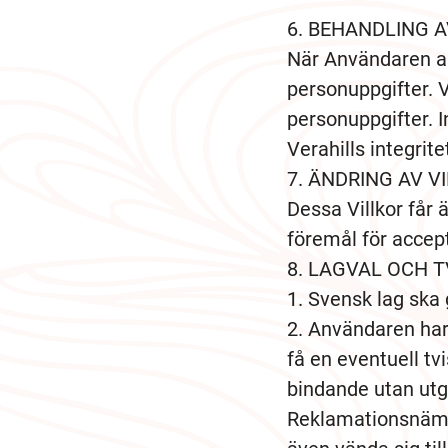
BEHANDLING A
När Användaren a
personuppgifter. 
personuppgifter. 
Verahills integrite
ÄNDRING AV V
Dessa Villkor får 
föremål för accept
LAGVAL OCH T
Svensk lag ska g
Användaren har 
få en eventuell t
bindande utan ut
Reklamationsnämn