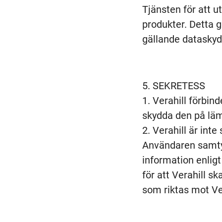
Tjänsten för att u
produkter. Detta 
gällande dataskyd
SEKRETESS
Verahill förbind
skydda den på lämp
Verahill är inte
Användaren samtyck
information enligt
för att Verahill s
som riktas mot Ver