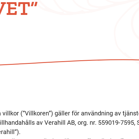
VET”
illkor (”Villkoren”) gäller för användning av tjänst
illhandahålls av Verahill AB, org. nr. 559019-7595, 
ahill”).