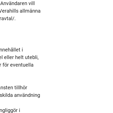
Användaren vill
 Verahills allmänna
ravtal/.
nnehållet i
 eller helt utebli,
r för eventuella
nsten tillhör
nskilda användning
gliggör i