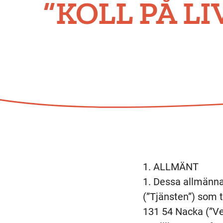
”KOLL PÅ LI
ALLMÄNT
Dessa allmänna v
(”Tjänsten”) som t
131 54 Nacka (”Ver