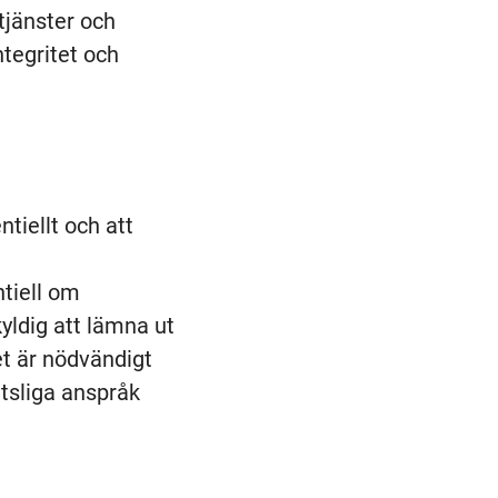
tjänster och
tegritet och
tiellt och att
ntiell om
yldig att lämna ut
et är nödvändigt
ttsliga anspråk