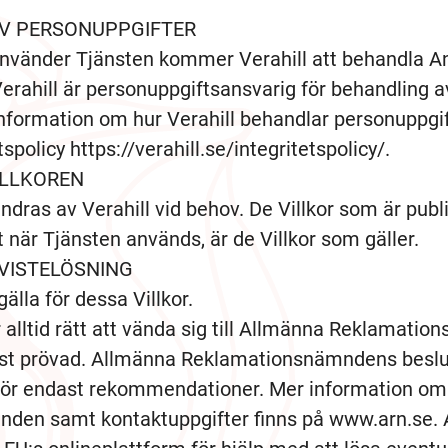
V PERSONUPPGIFTER
nvänder Tjänsten kommer Verahill att behandla 
Verahill är personuppgiftsansvarig för behandling
Information om hur Verahill behandlar personuppgi
tspolicy https://verahill.se/integritetspolicy/.
ILLKOREN
ändras av Verahill vid behov. De Villkor som är pub
 när Tjänsten används, är de Villkor som gäller.
VISTELÖSNING
älla för dessa Villkor.
alltid rätt att vända sig till Allmänna Reklamatio
vist prövad. Allmänna Reklamationsnämndens beslut
gör endast rekommendationer. Mer information o
den samt kontaktuppgifter finns på www.arn.se.