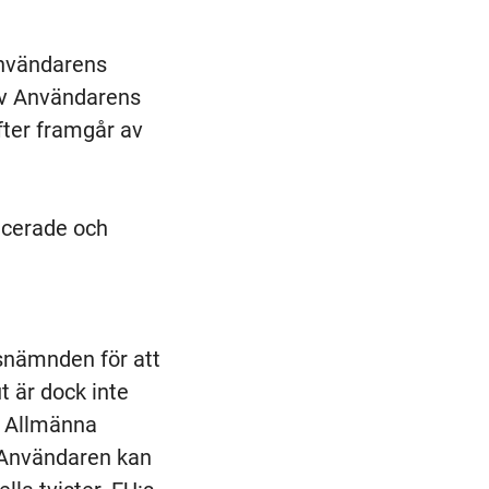
Användarens
 av Användarens
fter framgår av
licerade och
nsnämnden för att
 är dock inte
m Allmänna
 Användaren kan