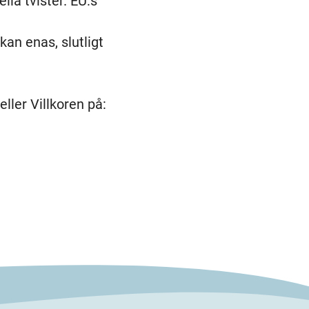
lla tvister. EU:s
kan enas, slutligt
ller Villkoren på: