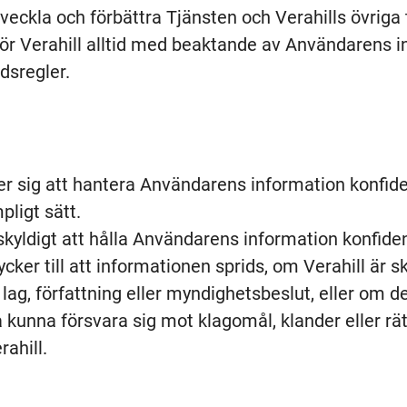
tveckla och förbättra Tjänsten och Verahills övriga 
gör Verahill alltid med beaktande av Användarens in
dsregler.
er sig att hantera Användarens information konfiden
ligt sätt.
 skyldigt att hålla Användarens information konfide
er till att informationen sprids, om Verahill är sk
 lag, författning eller myndighetsbeslut, eller om d
ka kunna försvara sig mot klagomål, klander eller rä
ahill.