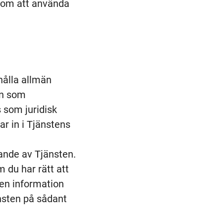
nom att använda
ahålla allmän
en som
 som juridisk
r in i Tjänstens
ande av Tjänsten.
 du har rätt att
 den information
nsten på sådant