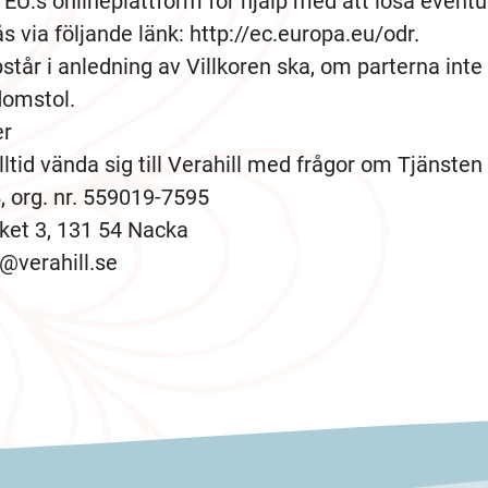
l EU:s onlineplattform för hjälp med att lösa eventue
s via följande länk: http://ec.europa.eu/odr.
tår i anledning av Villkoren ska, om parterna inte 
domstol.
er
tid vända sig till Verahill med frågor om Tjänsten e
, org. nr. 559019-7595
åket 3, 131 54 Nacka
o@verahill.se