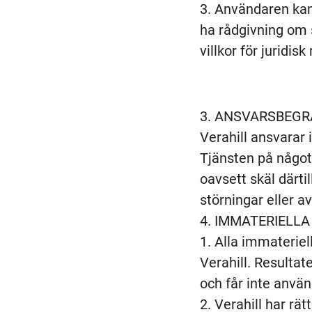
Användaren kan
ha rådgivning om s
villkor för juridi
ANSVARSBEGR
Verahill ansvarar i
Tjänsten på något s
oavsett skäl därtil
störningar eller av
IMMATERIELLA
Alla immateriell
Verahill. Resulta
och får inte använ
Verahill har rä