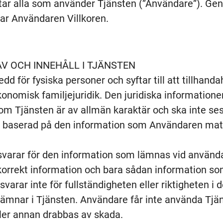
tar alla som använder Tjänsten (”Användare”). Ge
ar Användaren Villkoren.
V OCH INNEHÅLL I TJÄNSTEN
dd för fysiska personer och syftar till att tillhand
onomisk familjejuridik. Den juridiska information
om Tjänsten är av allmän karaktär och ska inte ses
r baserad på den information som Användaren mata
varar för den information som lämnas vid använd
korrekt information och bara sådan information som
svarar inte för fullständigheten eller riktigheten i
mnar i Tjänsten. Användare får inte använda Tjä
eller annan drabbas av skada.