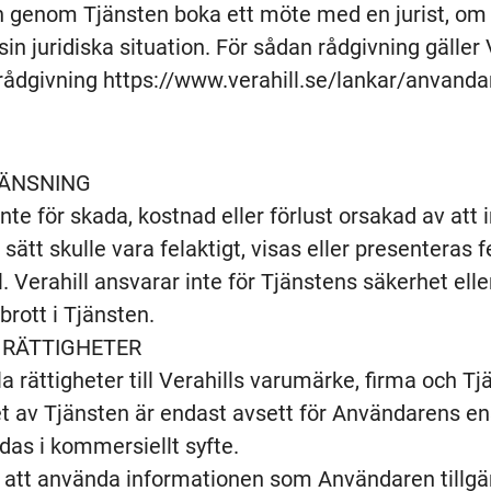
 genom Tjänsten boka ett möte med en jurist, om 
in juridiska situation. För sådan rådgivning gäller
sk rådgivning https://www.verahill.se/lankar/anvanda
ÄNSNING
nte för skada, kostnad eller förlust orsakad av att i
ätt skulle vara felaktigt, visas eller presenteras fel
l. Verahill ansvarar inte för Tjänstens säkerhet elle
brott i Tjänsten.
 RÄTTIGHETER
a rättigheter till Verahills varumärke, firma och Tjä
tet av Tjänsten är endast avsett för Användarens e
das i kommersiellt syfte.
tt att använda informationen som Användaren tillgän