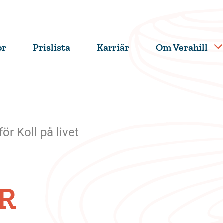
or
Prislista
Karriär
Om Verahill
ör Koll på livet
R